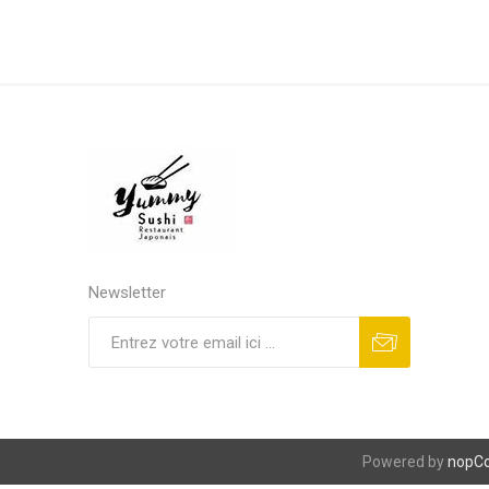
Newsletter
S'abonner
Se désinscrire
Powered by
nopC