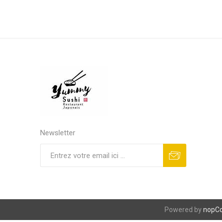
Newsletter
S'abonner
Se désinscrire
Powered by
nopC