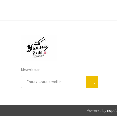
Newsletter
S'abonner
Se désinscrire
Powered by
nopC