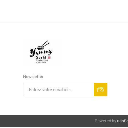
Newsletter
S'abonner
Se désinscrire
Powered by
nopC