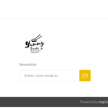
Newsletter
S'abonner
Se désinscrire
Powered by
nopC