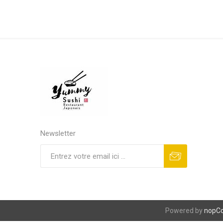
Newsletter
S'abonner
Se désinscrire
Powered by
nopC