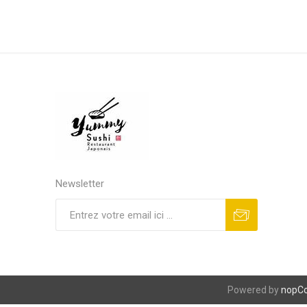
Newsletter
S'abonner
Se désinscrire
Powered by
nopC