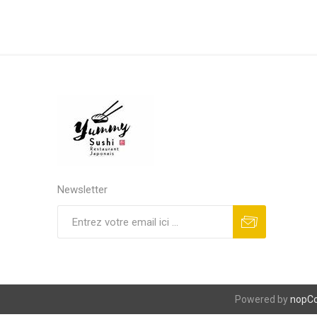
Newsletter
S'abonner
Se désinscrire
Powered by
nopC