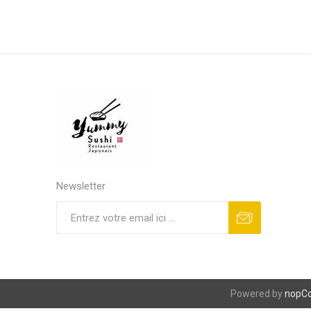
Newsletter
S'abonner
Se désinscrire
Powered by
nopC