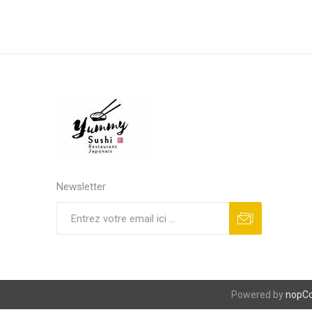
Newsletter
S'abonner
Se désinscrire
Powered by
nopC