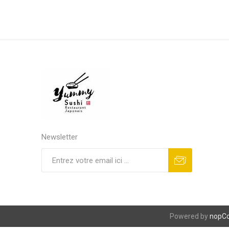
Newsletter
S'abonner
Se désinscrire
Powered by
nopC